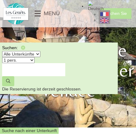
╳
MENÜ
Buchen Sie
DIENSTLEISTUNGEN
CLUB FÜR KINDER
MOBILHEIME
⟶
FOTOGALERIE
MOBILHEIME PMR
⟵
Das bretonische
VIDEO
UNGEWÖHNLICHE
Suchen:
NACHRICHTEN
STELLPLÄTZE
Marschland in der
⟶
⟵
⟵
⟶
Vendée
Die Reservierung ist derzeit geschlossen.
Suche nach einer Unterkunft