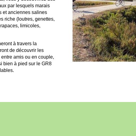
naux par lesquels marais
s et anciennes salines
s riche (loutres, genettes,
 rapaces, limicoles,
eront à travers la
ont de découvrir les
, entre amis ou en couple,
i bien à pied sur le GR8
lables.