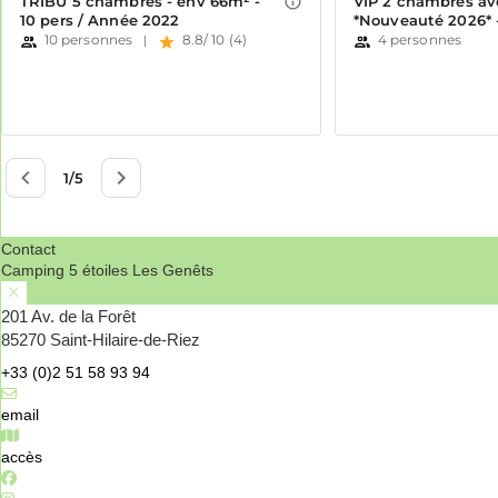
Contact
Camping 5 étoiles Les Genêts
201 Av. de la Forêt
85270 Saint-Hilaire-de-Riez
+33 (0)2 51 58 93 94
email
accès