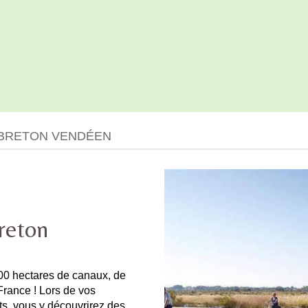
 BRETON VENDÉEN
reton
00 hectares de canaux, de
France ! Lors de vos
s, vous y découvrirez des