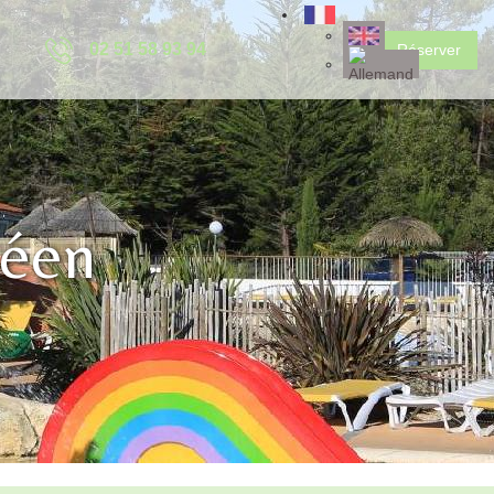
02 51 58 93 94
Réserver
déen