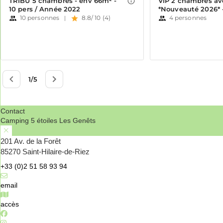
Contact
Camping 5 étoiles Les Genêts
201 Av. de la Forêt
85270 Saint-Hilaire-de-Riez
+33 (0)2 51 58 93 94
email
accès