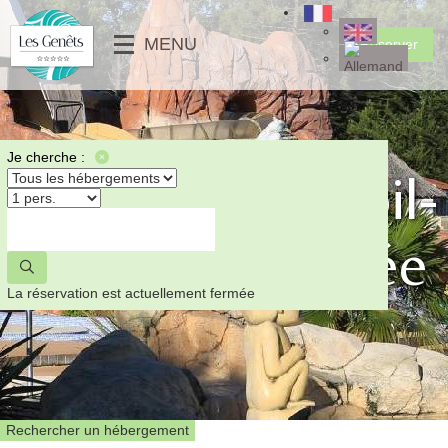
╳
MENU
Réserver
SERVICES
CLUB ENFANTS
MOBIL-HOME
⟶
GALERIE PHOTOS
MOBIL-HOME PMR
⟵
VIDÉOS
INSOLITES
Je cherche :
Achat d’un mobil-
ACTUALITÉS
EMPLACEMENTS
⟶
home en Vendée
⟵
⟵
⟶
La réservation est actuellement fermée
Rechercher un hébergement