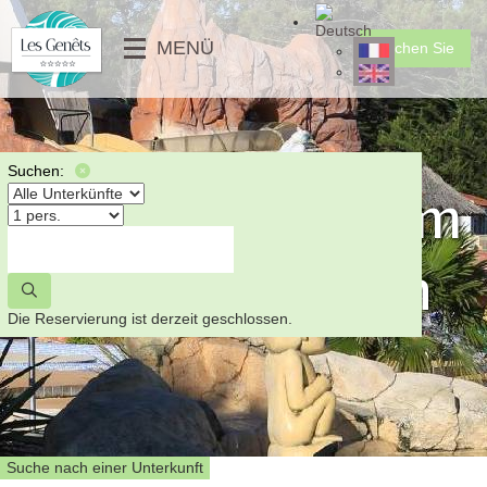
╳
MENÜ
Buchen Sie
DIENSTLEISTUNGEN
CLUB FÜR KINDER
MOBILHEIME
⟶
FOTOGALERIE
MOBILHEIME PMR
⟵
VIDEO
UNGEWÖHNLICHE
Suchen:
Dokumente zum
NACHRICHTEN
STELLPLÄTZE
⟶
Herunterladen
⟵
⟵
⟶
Die Reservierung ist derzeit geschlossen.
Suche nach einer Unterkunft