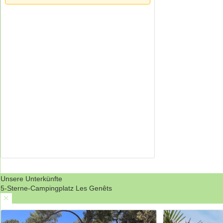
Unsere Unterkünfte
5-Sterne-Campingplatz Les Genêts