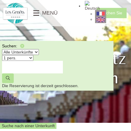
╳
MENÜ
Buchen Sie
DIENSTLEISTUNGEN
CLUB FÜR KINDER
MOBILHEIME
⟶
FOTOGALERIE
MOBILHEIME PMR
⟵
VIDEO
UNGEWÖHNLICHE
Suchen:
Ihr Campingplatz
NACHRICHTEN
STELLPLÄTZE
⟶
mit Aktivitäten
⟵
⟵
⟶
Die Reservierung ist derzeit geschlossen.
Suche nach einer Unterkunft