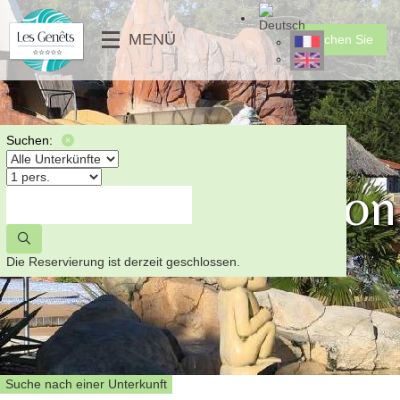
╳
MENÜ
Buchen Sie
DIENSTLEISTUNGEN
CLUB FÜR KINDER
MOBILHEIME
⟶
FOTOGALERIE
MOBILHEIME PMR
⟵
VIDEO
UNGEWÖHNLICHE
Suchen:
NACHRICHTEN
STELLPLÄTZE
Corniche von Sion
⟶
⟵
⟵
⟶
Die Reservierung ist derzeit geschlossen.
Suche nach einer Unterkunft