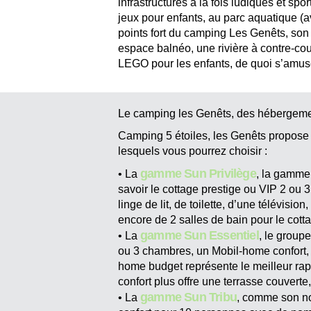
infrastructures à la fois ludiques et spo
jeux pour enfants, au parc aquatique (a
points fort du camping Les Genêts, so
espace balnéo, une rivière à contre-co
LEGO pour les enfants, de quoi s’amus
Le camping les Genêts, des hébergem
Camping 5 étoiles, les Genêts propose
lesquels vous pourrez choisir :
gamme Sun Privilège
• La
, la gamme
savoir le cottage prestige ou VIP 2 ou 
linge de lit, de toilette, d’une télévisi
encore de 2 salles de bain pour le cott
gamme Sun Essentiel
• La
, le group
ou 3 chambres, un Mobil-home confort, 
home budget représente le meilleur rapp
confort plus offre une terrasse couverte,
gamme Sun Tribu
• La
, comme son no